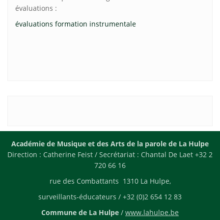
évaluations :
évaluations formation instrumentale
Académie de Musique et des Arts de la parole de La Hulpe
Direction : Catherine Feist / Secrétariat : Chantal De Laet +32 2
720 66 16
rue des Combattants 1310 La Hulpe,
surveillants-éducateurs / +32 (0)2 654 12 83
Commune de La Hulpe
/
www.lahulpe.be