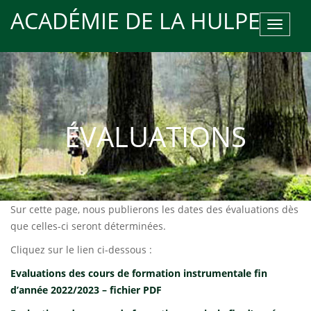
ACADÉMIE DE LA HULPE
Toggle
navigat
ÉVALUATIONS
Sur cette page, nous publierons les dates des évaluations dès
que celles-ci seront déterminées.
Cliquez sur le lien ci-dessous :
Evaluations des cours de formation instrumentale fin
d’année 2022/2023 – fichier PDF