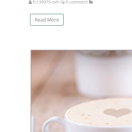
fc139979-ovh
0 comment
Read More