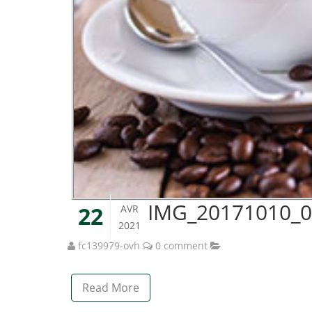
IMG_20171010_
22
AVR
2021
fc139979-ovh
0 comment
Read More