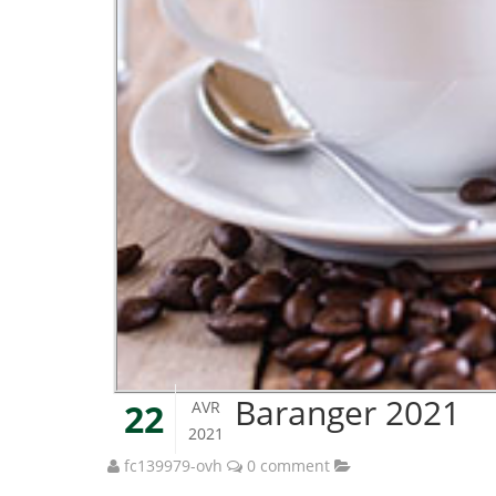
Baranger 2021
22
AVR
2021
fc139979-ovh
0 comment