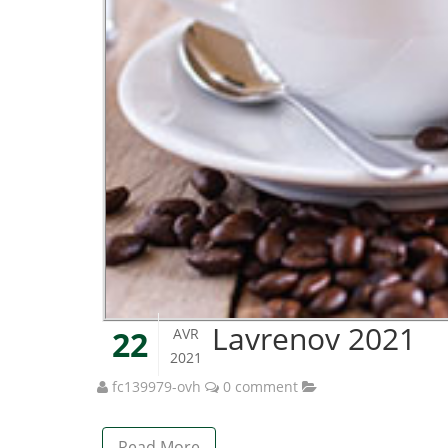
Lavrenov 2021
22
AVR
2021
fc139979-ovh
0 comment
Read More